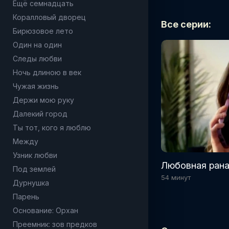
Ещё семнадцать
Коралловый дворец
Все серии:
Бирюзовое лето
Один на один
Следы любви
Ночь длиною в век
Чужая жизнь
Держи мою руку
Далекий город
Ты тот, кого я люблю
Между
Узник любви
Любовная рана
Под землей
54 минут
Дурнушка
Парень
Основание: Орхан
Преемник: зов предков