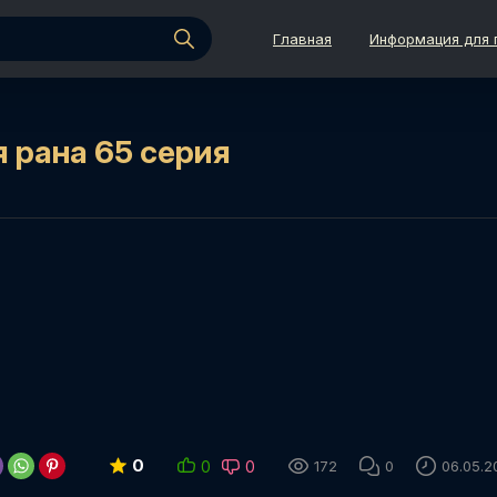
Главная
Информация для 
 рана 65 серия
0
0
0
172
0
06.05.2