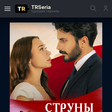
TRSeria
T
R
турецкие сериалы