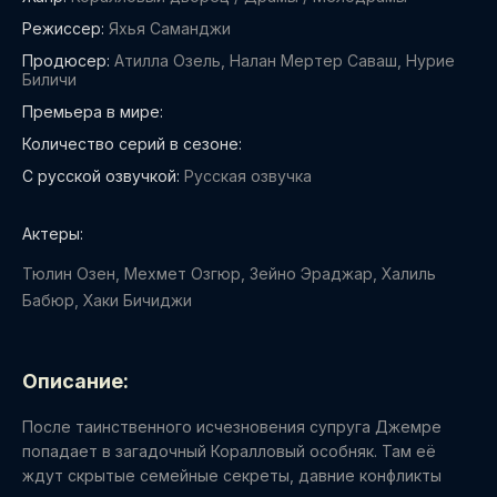
Режиссер:
Яхья Саманджи
Продюсер:
Атилла Озель, Налан Мертер Саваш, Нурие
Биличи
Премьера в мире:
Количество серий в сезоне:
С русской озвучкой:
Русская озвучка
Актеры:
Тюлин Озен, Мехмет Озгюр, Зейно Эраджар, Халиль
Бабюр, Хаки Бичиджи
Описание:
После таинственного исчезновения супруга Джемре
попадает в загадочный Коралловый особняк. Там её
ждут скрытые семейные секреты, давние конфликты