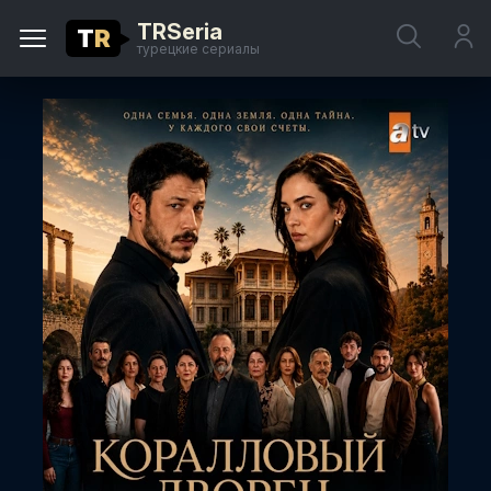
TRSeria
T
R
турецкие сериалы