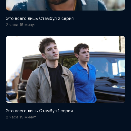
Это всего лишь Стамбул 2 серия
2 часа 15 минут
Это всего лишь Стамбул 1 серия
2 часа 15 минут