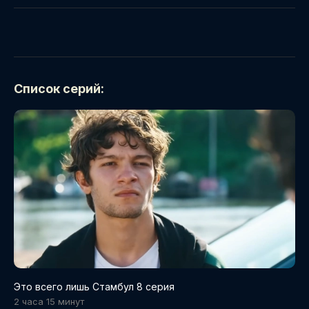
Список серий:
Это всего лишь Стамбул 8 серия
2 часа 15 минут