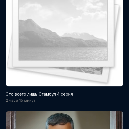
Это всего лишь Стамбул 4 серия
2 часа 15 минут