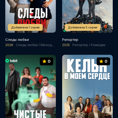
Добавлена 1 серия
Добавлена 5 серия
Следы любви
Репортер
2026
Следы любви / Мелодрамы / Комедии
2025
Репортер / Комедии
0
0