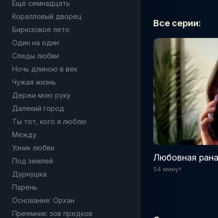
Ещё семнадцать
Коралловый дворец
Все серии:
Бирюзовое лето
Один на один
Следы любви
Ночь длиною в век
Чужая жизнь
Держи мою руку
Далекий город
Ты тот, кого я люблю
Между
Узник любви
Любовная рана
Под землей
54 минут
Дурнушка
Парень
Основание: Орхан
Преемник: зов предков