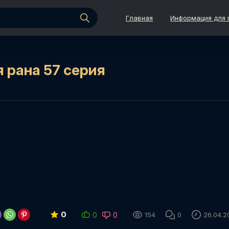
Главная
Информация для 
 рана 57 серия
0
0
0
154
0
26.04.2