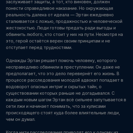
заслуживает защиты, а тот, кто виновен, должен
понести справедливое наказание. Но окружающая
реальность далека от идеала — Эртан ежедневно
сталкивается с ложью, продажностью и человеческой
жестокостью. Люди готовы предать ради выгоды и
обвинить любого, кто стоит у них на пути. Несмотря на
это, герой остаётся верен своим принципам и не
отступает перед трудностями.
Однажды Эртан решает помочь человеку, которого
несправедливо обвинили в преступлении. Он даже не
предполагает, что это дело перевернёт его жизнь. В
процессе расследования молодой адвокат попадает в
водоворот опасных интриг и скрытых тайн, о
существовании которых раньше не догадывался. С
каждым новым шагом Эртан всё сильнее запутывается в
сети лжи и начинает понимать, что за кулисами
происходящего стоят куда более влиятельные люди,
чем он думал.
Когда нити расследования приводят его к одному из