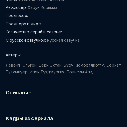
Режиссер:
Харун Коркмаз
Продюсер:
Премьера в мире:
Количество серий в сезоне:
С русской озвучкой:
Русская озвучка
Актеры:
Левент Юльген, Берк Октай, Бурч Кюмбетлиоглу, Серхат
Тутумлуер, Ипек Тузджуоглу, Гюльсим Али,
Описание:
Кадры из сериала: