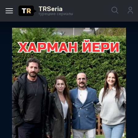
TRSeria
T
R
турецкие сериалы