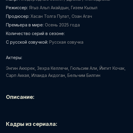
Режиссер:
Ягыз Альп Акайдын, Гизем Кызыл
Продюсер:
Хасан Толга Пулат, Озан Агач
Премьера в мире:
Осень 2025 года
Количество серий в сезоне:
С русской озвучкой:
Русская озвучка
Актеры:
Энгин Акюрек, Зехра Келлечи, Гюльсим Али, Йигит Кочак,
Сарп Аккая, Илаида Акдоган, Бельчим Билгин
Описание:
Кадры из сериала: