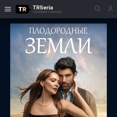
TRSeria
T
R
турецкие сериалы