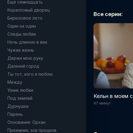
Ещё семнадцать
Коралловый дворец
Все серии:
Бирюзовое лето
Один на один
Следы любви
Ночь длиною в век
Чужая жизнь
Держи мою руку
Далекий город
Ты тот, кого я люблю
Между
Узник любви
Кельн в моем с
Под землей
47 минут
Дурнушка
Парень
Основание: Орхан
Преемник: зов предков