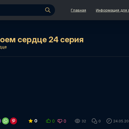
Главная
Информация для 
моем сердце 24 серия
дце
0
0
0
32
0
24.05.2