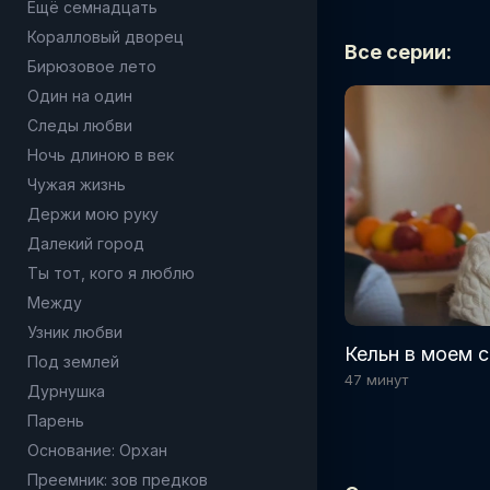
Ещё семнадцать
Коралловый дворец
Все серии:
Бирюзовое лето
Один на один
Следы любви
Ночь длиною в век
Чужая жизнь
Держи мою руку
Далекий город
Ты тот, кого я люблю
Между
Узник любви
Кельн в моем с
Под землей
47 минут
Дурнушка
Парень
Основание: Орхан
Преемник: зов предков