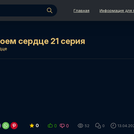
Главная
Информация для 
моем сердце 21 серия
дце
0
0
0
52
0
13.04.20