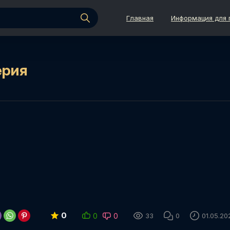
Главная
Информация для 
ерия
0
0
0
33
0
01.05.20