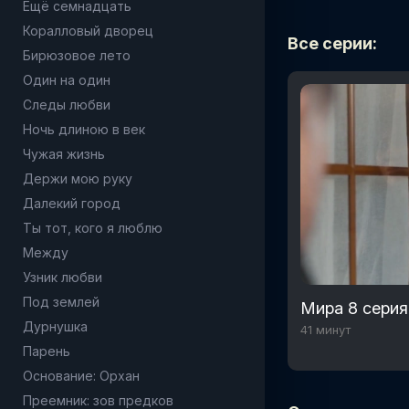
Ещё семнадцать
Коралловый дворец
Все серии:
Бирюзовое лето
Один на один
Следы любви
Ночь длиною в век
Чужая жизнь
Держи мою руку
Далекий город
Ты тот, кого я люблю
Между
Узник любви
Под землей
Мира 8 серия
Дурнушка
41 минут
Парень
Основание: Орхан
Преемник: зов предков