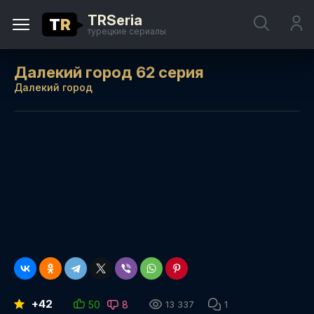
TRSeria
T
R
турецкие сериалы
Далекий город 62 серия
Далекий город
+42
50
8
13 337
1