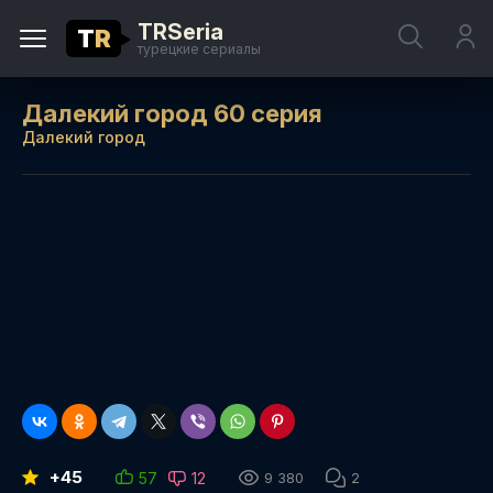
TRSeria
T
R
турецкие сериалы
Далекий город 60 серия
Далекий город
+45
57
12
9 380
2