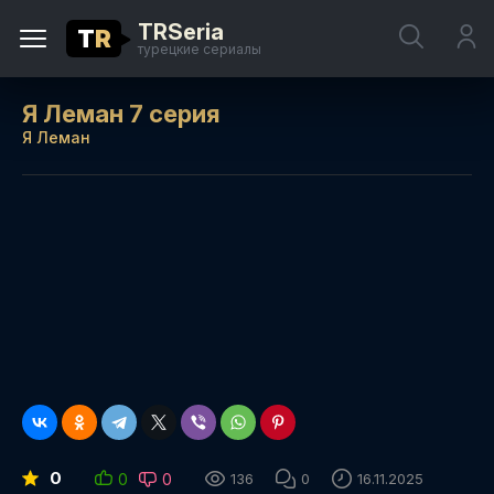
TRSeria
T
R
турецкие сериалы
Я Леман 7 серия
Я Леман
0
0
0
136
0
16.11.2025