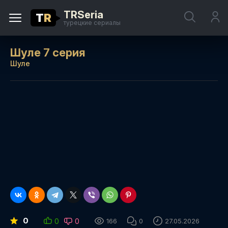
TRSeria
T
R
турецкие сериалы
Шуле 7 серия
Шуле
0
0
0
166
0
27.05.2026