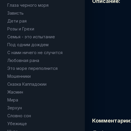
Описание:
Глаза черного моря
Зависть
Дети рая
Розы и Грехи
Семья - это испытание
Под одним дождем
С нами ничего не случится
Любовная рана
Это море переполнится
Мошенники
Сказка Каппадокии
Жасмин
Мира
Зерхун
Словно сон
Комментарии
Убежище