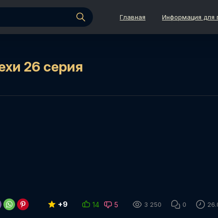
Главная
Информация для 
ехи 26 серия
+9
14
5
3 250
0
26.