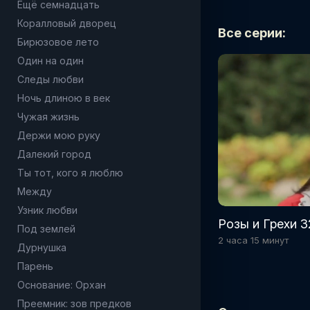
Ещё семнадцать
Коралловый дворец
Все серии:
Бирюзовое лето
Один на один
Следы любви
Ночь длиною в век
Чужая жизнь
Держи мою руку
Далекий город
Ты тот, кого я люблю
Между
Узник любви
Розы и Грехи 3
Под землей
2 часа 15 минут
Дурнушка
Парень
Основание: Орхан
Преемник: зов предков