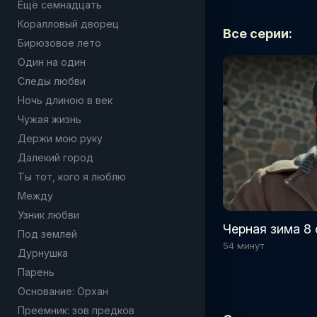
Ещё семнадцать
Коралловый дворец
Все серии:
Бирюзовое лето
Один на один
Следы любви
Ночь длиною в век
Чужая жизнь
Держи мою руку
Далекий город
Ты тот, кого я люблю
Между
Узник любви
Черная зима 8 
Под землей
54 минут
Дурнушка
Парень
Основание: Орхан
Преемник: зов предков