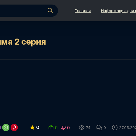
Главная
Информация для 
има 2 серия
0
0
0
74
0
27.05.20