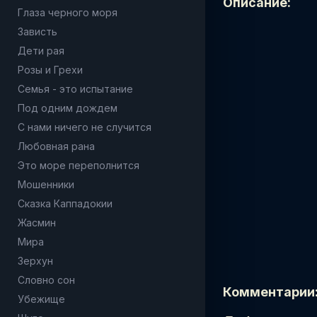
Описание:
Глаза черного моря
Зависть
Дети рая
Розы и Грехи
Семья - это испытание
Под одним дождем
С нами ничего не случится
Любовная рана
Это море переполнится
Мошенники
Сказка Каппадокии
Жасмин
Мира
Зерхун
Словно сон
Комментарии
Убежище