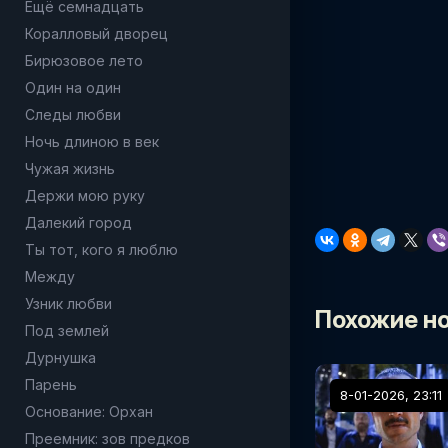
Ещё семнадцать
Коралловый дворец
Бирюзовое лето
Один на один
Следы любви
Ночь длиною в век
Чужая жизнь
Держи мою руку
Далекий город
Ты тот, кого я люблю
Между
Узник любви
Похожие н
Под землей
Дурнушка
Парень
8-01-2026, 23:11
Основание: Орхан
Преемник: зов предков