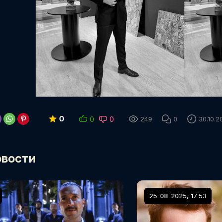
0
0
0
249
0
30.10.2
овости
25-08-2025, 17:53