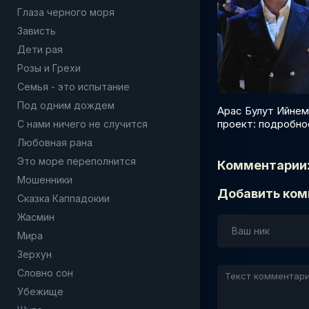
Глаза черного моря
Зависть
Дети рая
Розы и Грехи
Семья - это испытание
Под одним дождем
Арас Булут Ийнем
проект: подробно
С нами ничего не случится
Любовная рана
Это море переполнится
Комментарии
Мошенники
Добавить ком
Сказка Каппадокии
Жасмин
Мира
Зерхун
Словно сон
Убежище