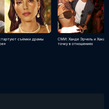
 стартуют съёмки драмы
СМИ: Ханде Эрчель и Хакан
ре»
точку в отношениях