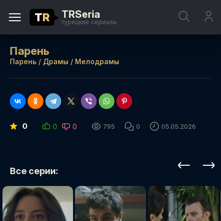
TRSeria
T
R
турецкие сериалы
Парень
Парень
/
Драмы
/
Мелодрамы
0
0
0
795
0
05.05.2026
Все серии: