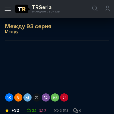
TRSeria
T
R
турецкие сериалы
Между 93 серия
Между
+32
34
2
3 513
0