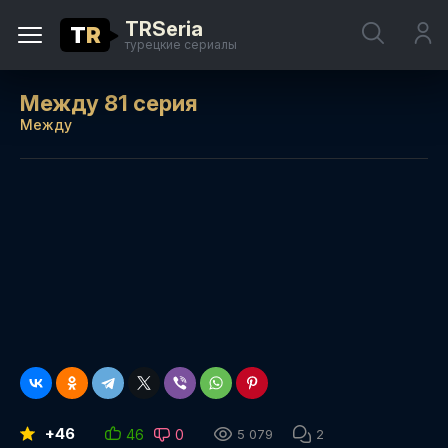
TRSeria
T
R
турецкие сериалы
Между 81 серия
Между
+46
46
0
5 079
2