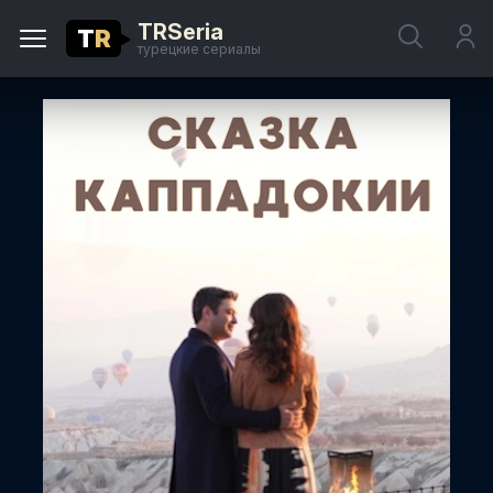
TRSeria
T
R
турецкие сериалы