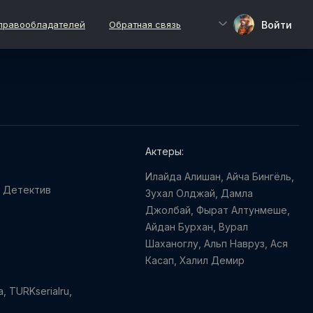
Войти
правообладателей
Обратная связь
Актеры:
Илайда Алишан, Айча Бингёль,
/
Детектив
Зухал Олджай, Дамла
Джолбай, Фырат Алтунмеше,
Айдан Бурхан, Вурал
Шаханоглу, Альп Навруз, Ася
Касап, Халил Демир
, TURKserialru,