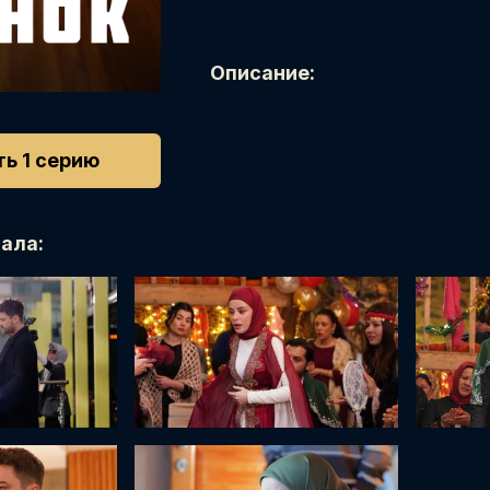
Описание:
ь 1 серию
ала: