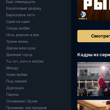
Ещё семнадцать
Коралловый дворец
Бирюзовое лето
Один на один
Следы любви
Ночь длиною в век
Смотрет
Чужая жизнь
Держи мою руку
Кадры из сери
Далекий город
Ты тот, кого я люблю
Между
Узник любви
Под землей
Дурнушка
Парень
Основание: Орхан
Преемник: зов предков