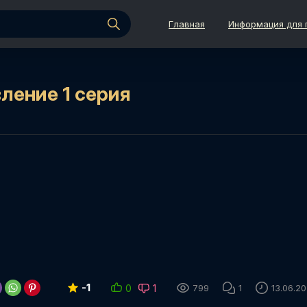
Главная
Информация для 
ление 1 серия
-1
0
1
799
1
13.06.2