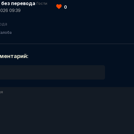
 без перевода
Гости
0
2026 09:39
ода
жалоба
ментарий: