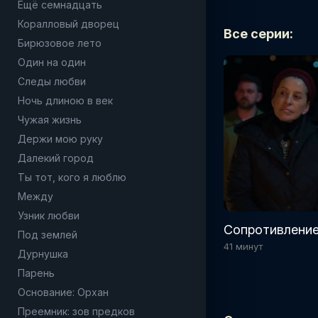
Ещё семнадцать
Коралловый дворец
Все серии:
Бирюзовое лето
Один на один
Следы любви
Ночь длиною в век
Чужая жизнь
Держи мою руку
Далекий город
Ты тот, кого я люблю
Между
Узник любви
Сопротивление
Под землей
41 минут
Дурнушка
Парень
Основание: Орхан
Преемник: зов предков