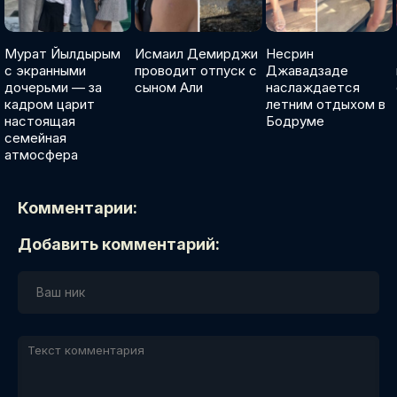
Мурат Йылдырым
Исмаил Демирджи
Несрин
с экранными
проводит отпуск с
Джавадзаде
дочерьми — за
сыном Али
наслаждается
кадром царит
летним отдыхом в
настоящая
Бодруме
семейная
атмосфера
Комментарии:
Добавить комментарий: