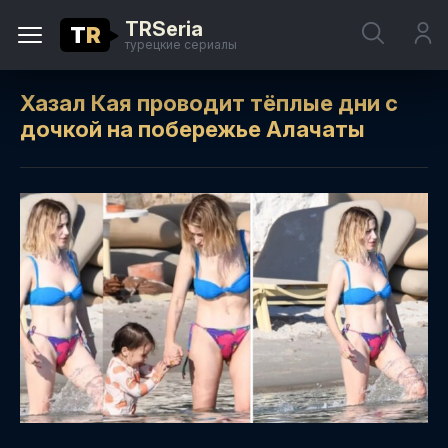
TRSeria
T
R
турецкие сериалы
Хазал Кая проводит тёплые дни с
дочкой на побережье Алачаты